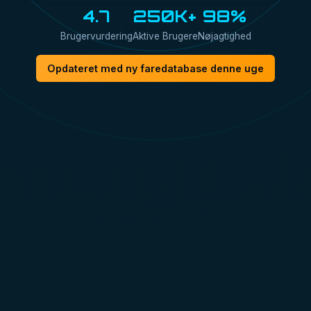
4.7
250K+
98%
Brugervurdering
Aktive Brugere
Nøjagtighed
Opdateret med ny faredatabase denne uge