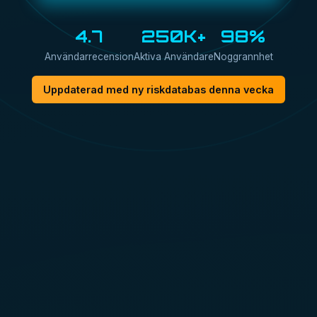
4.7
250K+
98%
Användarrecension
Aktiva Användare
Noggrannhet
Uppdaterad med ny riskdatabas denna vecka