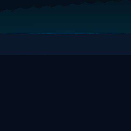
Dyk Djupare Med
Exklusiva
Välkomstbelöningar
Lås upp premium navigationsfunktioner med
verifierade maritima bonusar